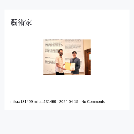
藝術家
milcra131499 milcra131499
-
2024-04-15
-
No Comments