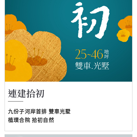
連建拾初
九份子河岸首排 雙車光墅
植璞合院 拾初自然