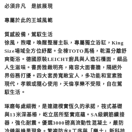
必須非凡 是該展現
專屬於此的王城風範
質感設備，駕馭生活
徐風，煦曜，喚醒整層主臥，專屬獨立浴缸，King
Size場域全方位紓壓。全棟TOTO馬桶，乾濕分離舒
爽衛浴。德國原裝LEICHT廚具與人造石檯面，細品
人生滋味。書房雅緻明亮，雍容大面書牆，隔絕外
界俗務打擾。四大套房寬敞宜人，多功能和室素雅
現代，孝親或隨心使用，天倫享樂不受限，自在駕
馭生活。
琢磨每處細微，是連建樸實恆久的承諾，筏式基礎
與13米深基樁，屹立居所堅實底蘊。SA級鋼筋續接
器，強化耐震。優選3000磅高流動性混凝土，嚴防
冷縫與蜂巢現象。繁複防水8工序與「樂土」新科技