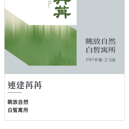
連建苒苒
眺放自然
白皙寓所