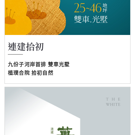
連建拾初
九份子河岸首排 雙車光墅
植璞合院 拾初自然