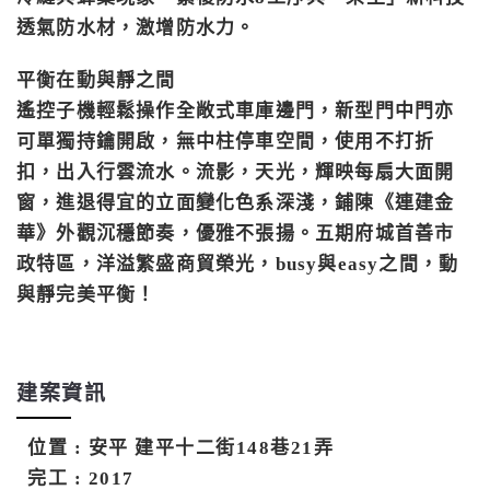
透氣防水材，激增防水力。
平衡在動與靜之間
遙控子機輕鬆操作全敞式車庫邊門，新型門中門亦
可單獨持鑰開啟，無中柱停車空間，使用不打折
扣，出入行雲流水。流影，天光，輝映每扇大面開
窗，進退得宜的立面變化色系深淺，鋪陳《連建金
華》外觀沉穩節奏，優雅不張揚。五期府城首善市
政特區，洋溢繁盛商貿榮光，busy與easy之間，動
與靜完美平衡！
建案資訊
位置 :
安平 建平十二街148巷21弄
完工 :
2017