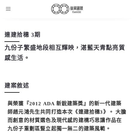
Toggle
navigation
連建拾穗 3期
九份子繁盛地段相互輝映，湛藍天青點亮質
感生活。
建案敘述
與榮獲『2012 ADA 新銳建築獎』的新一代建築
師趙元鴻先生共同打造本次《連建拾穗3》。 大膽
而創意的材質選色及現代感的建構巧思讓作品在
九份子重劃區豎立起獨一無二的建築風範。