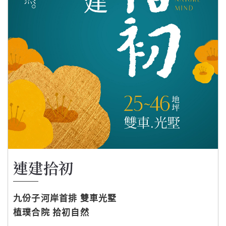
連建拾初
九份子河岸首排 雙車光墅
植璞合院 拾初自然