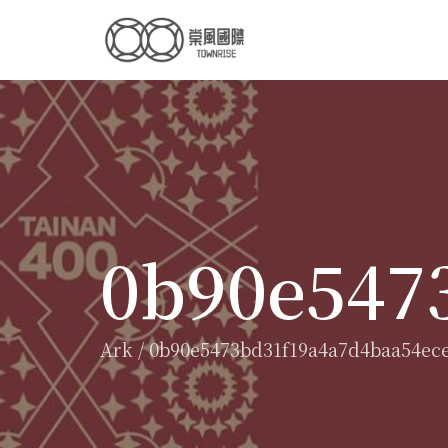
0b90e547
Ark
/
0b90e5473bd31f19a4a7d4baa54ec