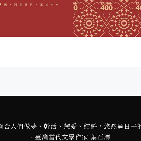
適合人們做夢、幹活、戀愛、結婚，悠然過日子
- 臺灣當代文學作家 葉石濤