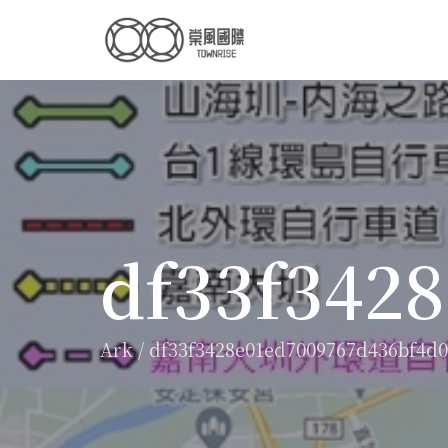
df33f342
Ark
/
df33f3428e01ed7009767d436bf4d0