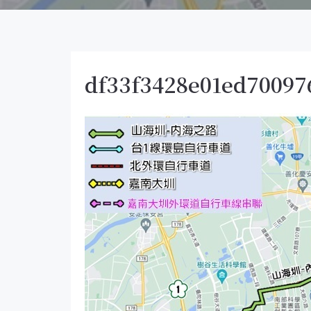
df33f3428e01ed70097