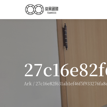
27c16e82f
Ark
/
27c16e82f631ab1ef46f5f933276fa8