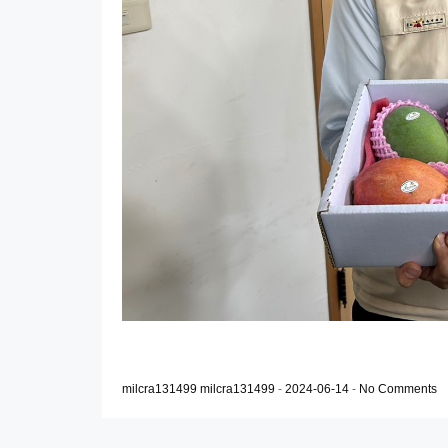
milcra131499 milcra131499
-
2024-06-14
-
No Comments