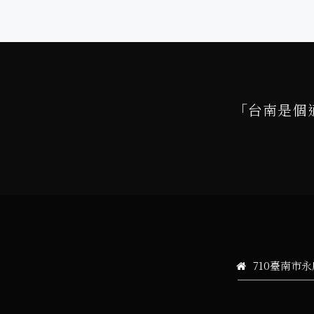
「台南是個
710臺南市