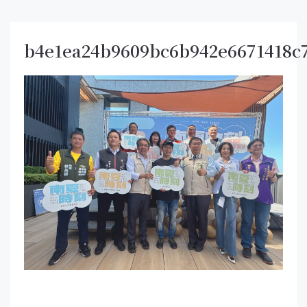
b4e1ea24b9609bc6b942e6671418c