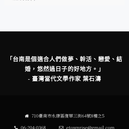
「台南是個適合人們做夢、幹活、戀愛、結
婚，悠然過日子的好地方。」
- 臺灣當代文學作家 葉石濤
710臺南市永康區復華三街64號8樓之5
06-204-0368
etownrise@gmail.com