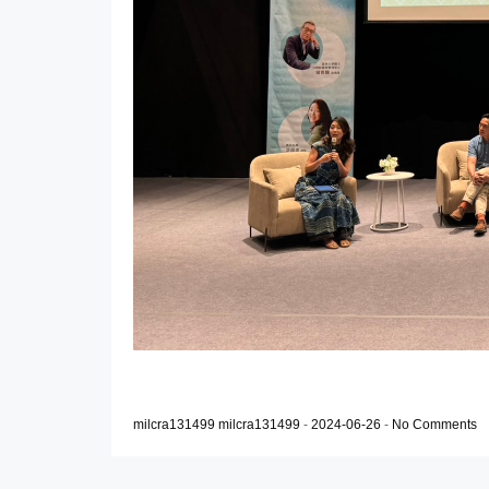
milcra131499 milcra131499
-
2024-06-26
-
No Comments