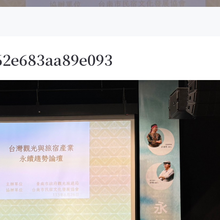
62e683aa89e093