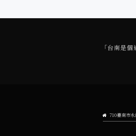
「台南是個
710臺南市