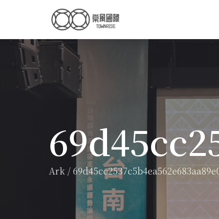
69d45cc2
Ark
/
69d45cc2537c5b4ea562e683aa89e