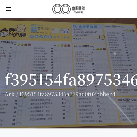
Toggle
navigation
f395154fa897534
Ark
/
f395154fa8975346a779a60f02bbbeb4