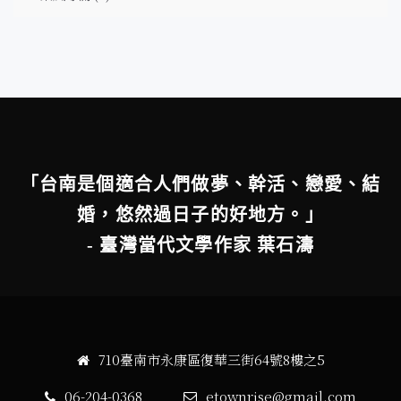
「台南是個適合人們做夢、幹活、戀愛、結
婚，悠然過日子的好地方。」
- 臺灣當代文學作家 葉石濤
710臺南市永康區復華三街64號8樓之5
06-204-0368
etownrise@gmail.com