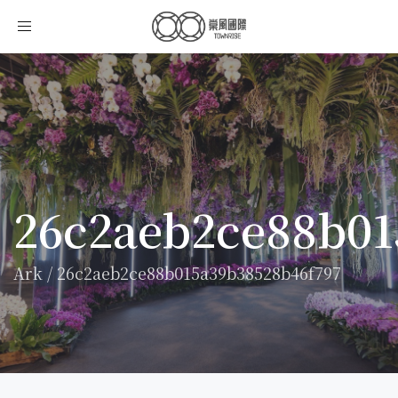
Toggle
navigation
26c2aeb2ce88b01
Ark
/
26c2aeb2ce88b015a39b38528b46f797