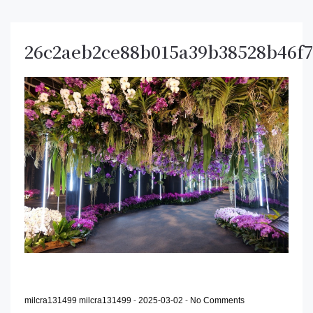
26c2aeb2ce88b015a39b38528b46f
milcra131499 milcra131499
-
2025-03-02
-
No Comments