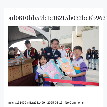
ad0810bb59b1e18215b032bc8b962
milcra131499 milcra131499
-
2025-03-15
-
No Comments