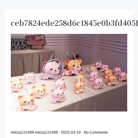
ceb7824ede258d6c1845e0b3fd405
milcra131499 milcra131499
-
2025-03-19
-
No Comments