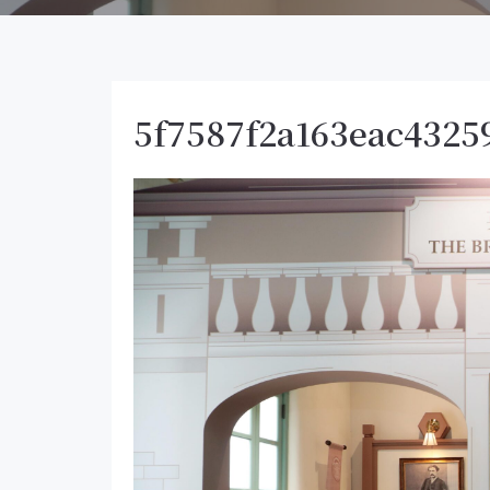
5f7587f2a163eac4325