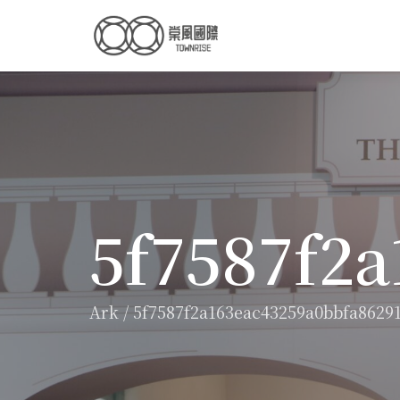
5f7587f2
Ark
/
5f7587f2a163eac43259a0bbfa8629