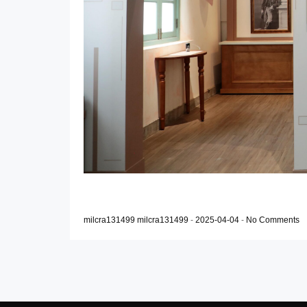
milcra131499 milcra131499
-
2025-04-04
-
No Comments