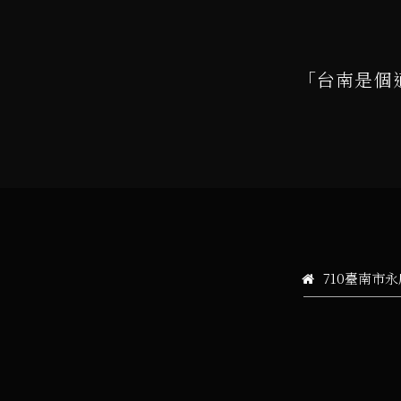
「台南是個
710臺南市