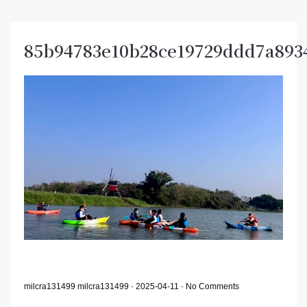
85b94783e10b28ce19729ddd7a893
milcra131499 milcra131499
-
2025-04-11
-
No Comments