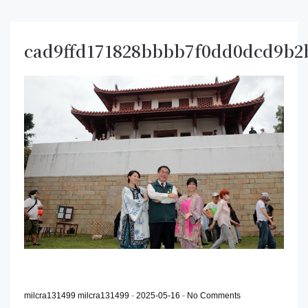
cad9ffd171828bbbb7f0dd0dcd9b2
milcra131499 milcra131499
-
2025-05-16
-
No Comments