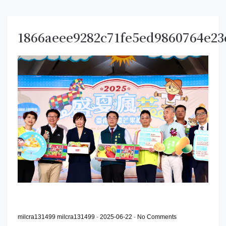
1866aeee9282c71fe5ed9860764e23
milcra131499 milcra131499
-
2025-06-22
-
No Comments