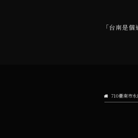
「台南是個
710臺南市