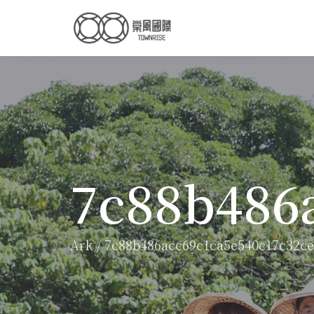
7c88b486
Ark
/
7c88b486acc69c1ca5e540c17c32c