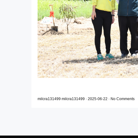
milcra131499 milcra131499
-
2025-06-22
-
No Comments