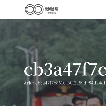
cb3a47f7
Ark
/
cb3a47f7c861ca60f2a59d984d24c1