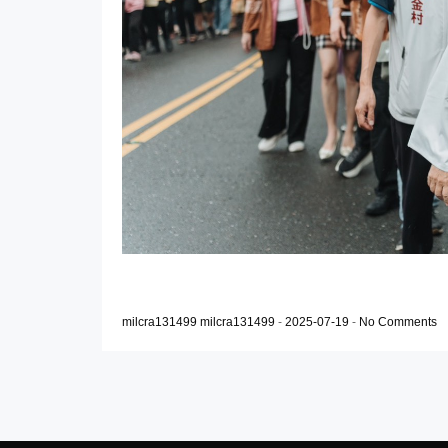
milcra131499 milcra131499
-
2025-07-19
-
No Comments