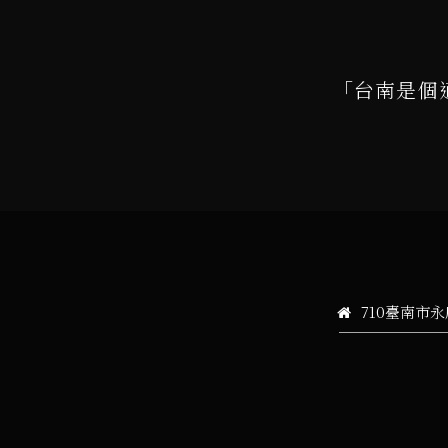
「台南是個
710臺南市