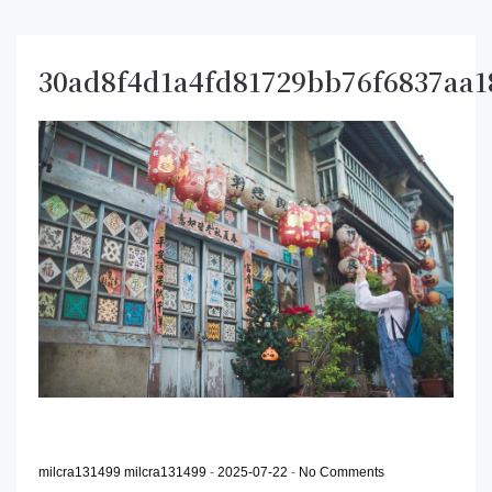
30ad8f4d1a4fd81729bb76f6837aa1
milcra131499 milcra131499
-
2025-07-22
-
No Comments