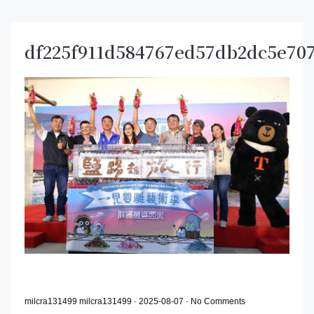
df225f911d584767ed57db2dc5e70
milcra131499 milcra131499
-
2025-08-07
-
No Comments