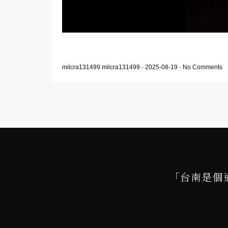
milcra131499 milcra131499
-
2025-08-19
-
No Comments
「台南是個