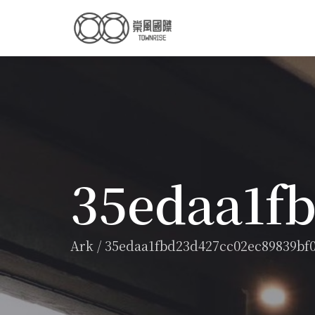
35edaa1f
Ark
/
35edaa1fbd23d427cc02ec89839bf