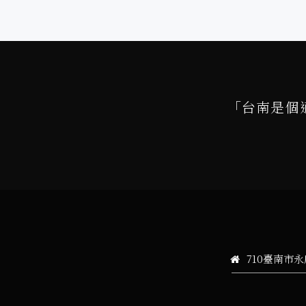
「台南是個
710臺南市