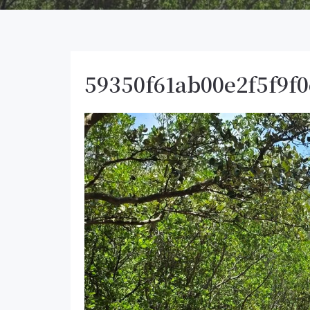
59350f61ab00e2f5f9f