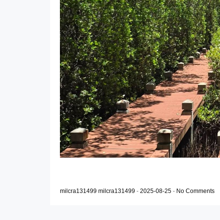
milcra131499 milcra131499
-
2025-08-25
-
No Comments