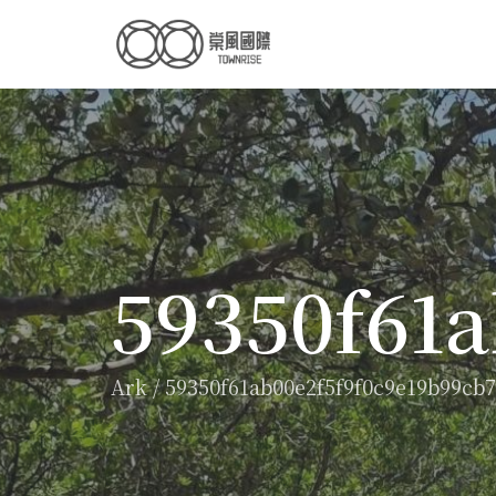
59350f61a
Ark
/
59350f61ab00e2f5f9f0c9e19b99cb