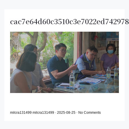
cac7e64d60c3510c3e7022ed74297
milcra131499 milcra131499
-
2025-08-25
-
No Comments