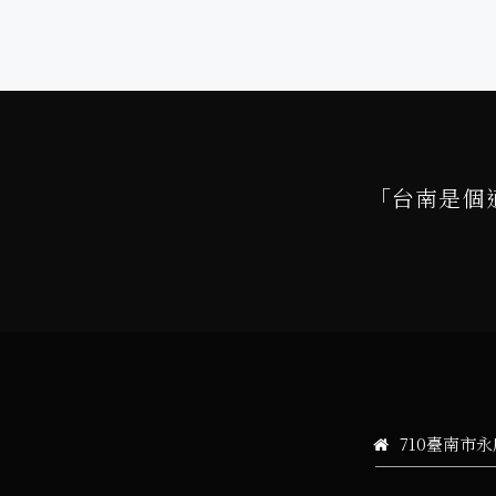
「台南是個
710臺南市