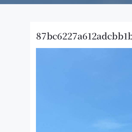
87bc6227a612adcbb1