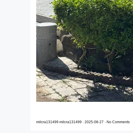
milcra131499 milcra131499
-
2025-08-27
-
No Comments