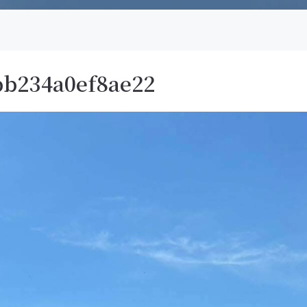
bb234a0ef8ae22