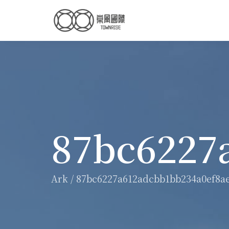
87bc6227
Ark
/
87bc6227a612adcbb1bb234a0ef8a