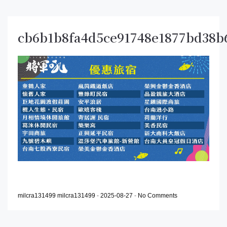
cb6b1b8fa4d5ce91748e1877bd38b
milcra131499 milcra131499
-
2025-08-27
-
No Comments