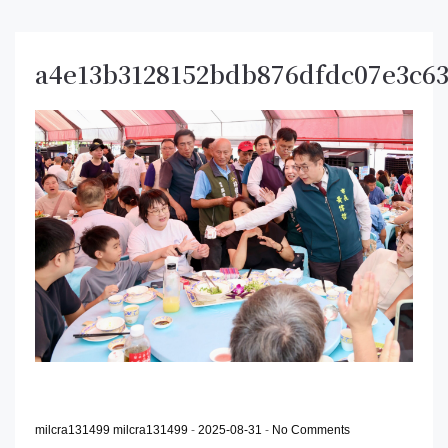
a4e13b3128152bdb876dfdc07e3c6
milcra131499 milcra131499
-
2025-08-31
-
No Comments