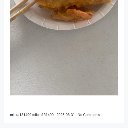
milcra131499 milcra131499
-
2025-08-31
-
No Comments