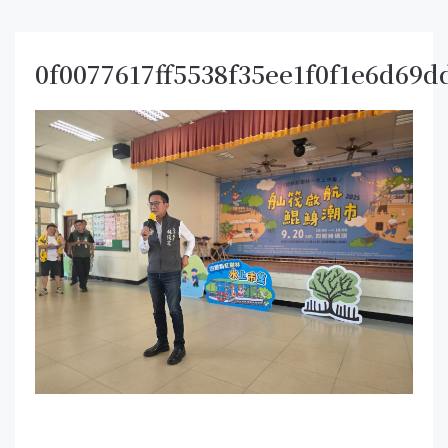
0f0077617ff5538f35ee1f0f1e6d69d