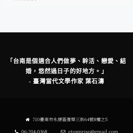
「台南是個適合人們做夢、幹活、戀愛、結
婚，悠然過日子的好地方。」
- 臺灣當代文學作家 葉石濤
710臺南市永康區復華三街64號8樓之5
06-204-0368
etownrise@gmail.com