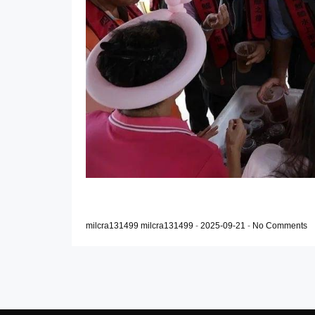
milcra131499 milcra131499
-
2025-09-21
-
No Comments