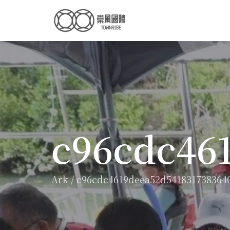
c96cdc46
Ark
/
c96cdc4619deea52d541831738364