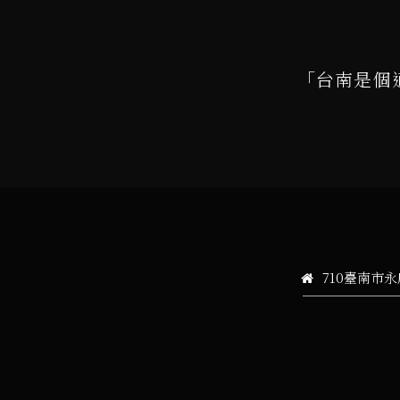
「台南是個
710臺南市