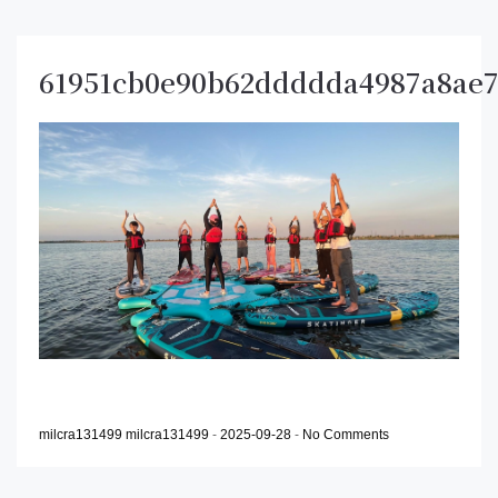
61951cb0e90b62ddddda4987a8ae7
milcra131499 milcra131499
-
2025-09-28
-
No Comments