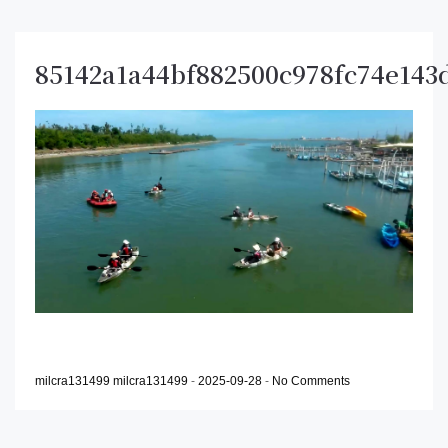
85142a1a44bf882500c978fc74e143
milcra131499 milcra131499
-
2025-09-28
-
No Comments