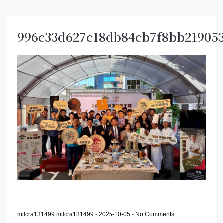
996c33d627c18db84cb7f8bb21905
milcra131499 milcra131499
-
2025-10-05
-
No Comments