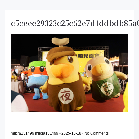
c5ceee29323c25c62e7d1ddbdb85a
milcra131499 milcra131499
-
2025-10-18
-
No Comments