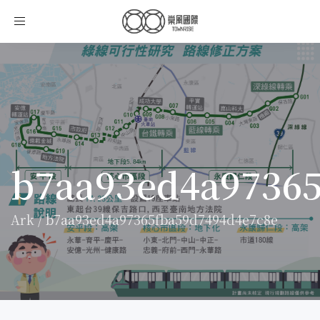
Toggle
navigation
b7aa93ed4a9736
Ark
/
b7aa93ed4a97365fba59d7494d4e7c8e