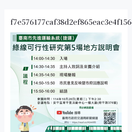
f7e576177caf38d2ef865eac3e4f15