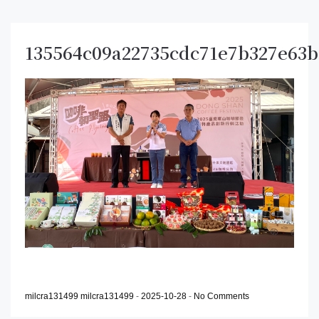
135564c09a22735cdc71e7b327e63b
milcra131499 milcra131499
-
2025-10-28
-
No Comments