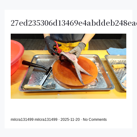
27ed235306d13469e4abddeb248ea
milcra131499 milcra131499
-
2025-11-20
-
No Comments