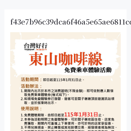
f43e7b96c39dca6f46a5e65ae6811c