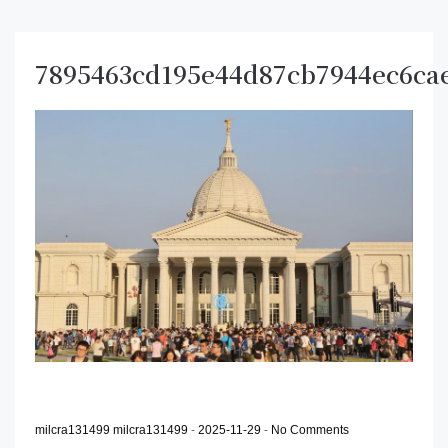
7895463cd195e44d87cb7944ec6ca
milcra131499 milcra131499
-
2025-11-29
-
No Comments