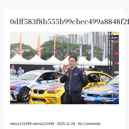
0dff583f8b555b99cbec499a8848f2
milcra131499 milcra131499
-
2025-11-29
-
No Comments