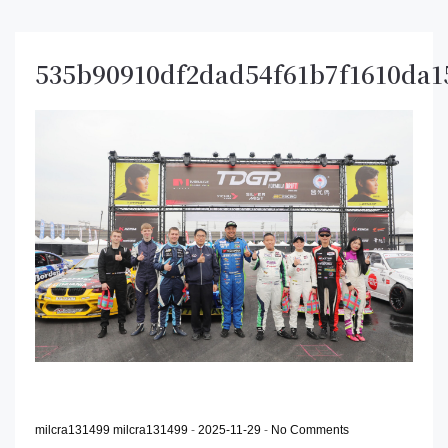
535b90910df2dad54f61b7f1610da1
milcra131499 milcra131499
-
2025-11-29
-
No Comments