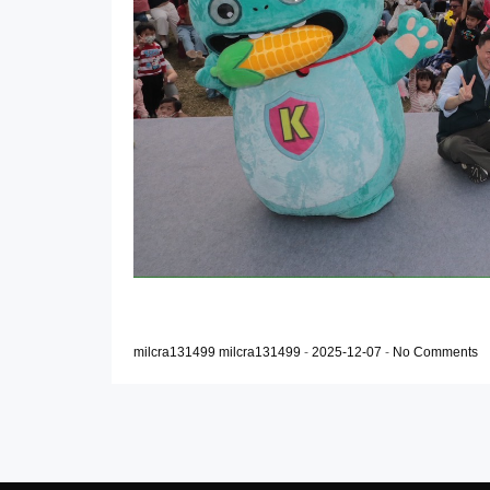
milcra131499 milcra131499
-
2025-12-07
-
No Comments