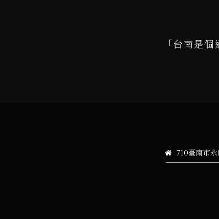
「台南是個
710臺南市