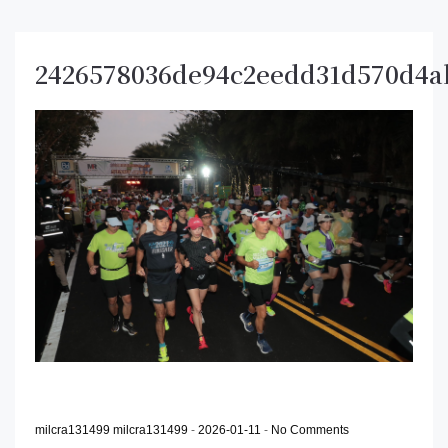
2426578036de94c2eedd31d570d4a
milcra131499 milcra131499
-
2026-01-11
-
No Comments