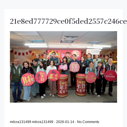
21e8ed777729ce0f5ded2557c246c
milcra131499 milcra131499
-
2026-01-14
-
No Comments