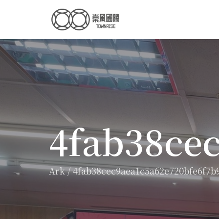
4fab38ce
Ark
/
4fab38cec9aea1c5a62e720bfe6f7b