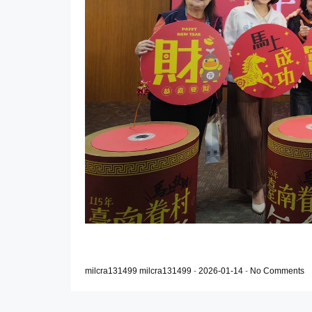
milcra131499 milcra131499
-
2026-01-14
-
No Comments