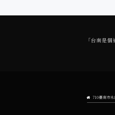
「台南是個
710臺南市