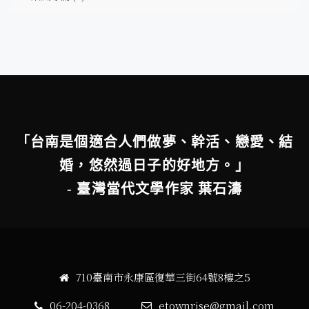
「台南是個適合人們做夢、幹活、戀愛、結
婚，悠然過日子的好地方。」
- 臺灣當代文學作家 葉石濤
710臺南市永康區復華三街64號8樓之5
06-204-0368
etownrise@gmail.com