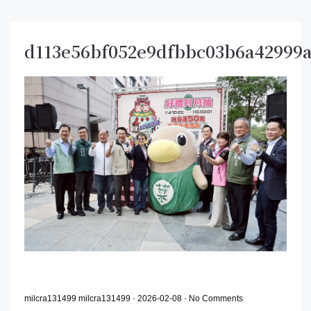
d113e56bf052e9dfbbc03b6a42999
milcra131499 milcra131499
-
2026-02-08
-
No Comments