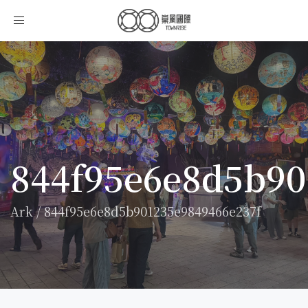
Toggle
navigation
844f95e6e8d5b90
Ark
/
844f95e6e8d5b901235e9849466e237f