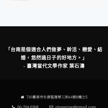
「台南是個適合人們做夢、幹活、戀愛、結
婚，悠然過日子的好地方。」
- 臺灣當代文學作家 葉石濤
710臺南市永康區復華三街64號8樓之5
06-204-0368
etownrise@gmail.com